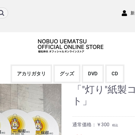
新
アカリガタリ
グッズ
DVD
CD
「"灯り"紙製
ト」
通常価格：￥300
税込