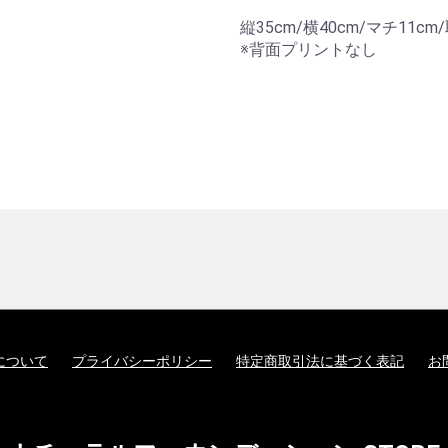
縦35cm/横40cm/マチ11cm
※背面プリントなし
について
プライバシーポリシー
特定商取引法に基づく表記
お