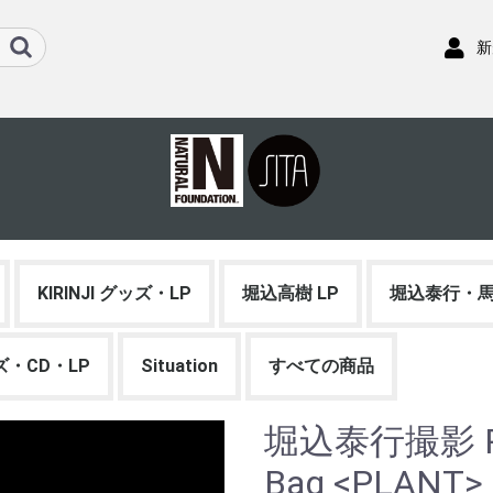
新
KIRINJI グッズ・LP
堀込高樹 LP
堀込泰行・馬
ッズ・CD・LP
Situation
すべての商品
堀込泰行撮影 PH
Bag <PLANT>