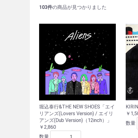
103件
の商品が見つかりました
KIRI
堀込泰行&THE NEW SHOES「エイ
￥1,5
リアンズ(Lovers Version) / エイリ
アンズ(Dub Version)（12inch）」
数量
￥2,860
数量