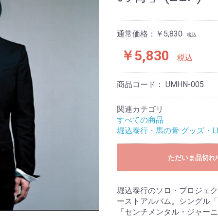
通常価格：￥5,830
税込
￥5,830
税込
商品コード：
UMHN-005
関連カテゴリ
すべての商品
堀込泰行・馬の骨 グッズ・L
ただいま品切れ
堀込泰行のソロ・プロジェクト
ーストアルバム。シングル「燃え殻/Red 
「センチメンタル・ジャーニ