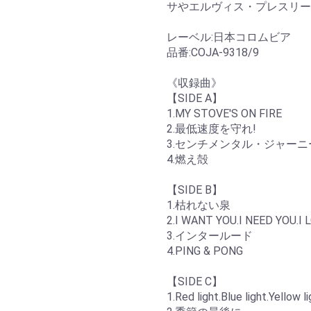
サやエルヴィス・プレスリー
レーベル:日本コロムビア
品番:COJA-9318/9
《収録曲》
【SIDE A】
1.MY STOVE'S ON FIRE
2.最低速度を守れ!
3.センチメンタル・ジャーニ
4.燃え殻
【SIDE B】
1.枯れない泉
2.I WANT YOU.I NEED YOU.I 
3.インタールード
4.PING & PONG
【SIDE C】
1.Red light.Blue light.Yellow l