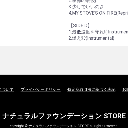
2.季節の最後に
3.少しでいいのさ
4.MY STOVE'S ON FIRE(Repri
【SIDE D】
1.最低速度を守れ!( Instrument
2.燃え殻(Instrumental)
について
プライバシーポリシー
特定商取引法に基づく表記
お
ナチュラルファウンデーション STORE
copyright © ナチュラルファウンデーション STORE all rights reserved.