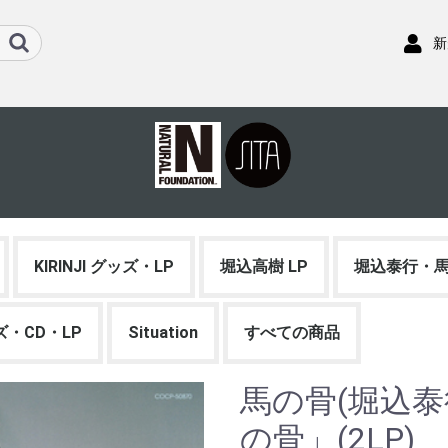
新
KIRINJI グッズ・LP
堀込高樹 LP
堀込泰行・馬
ッズ・CD・LP
Situation
すべての商品
馬の骨(堀込泰行ソ
の骨」(2LP)